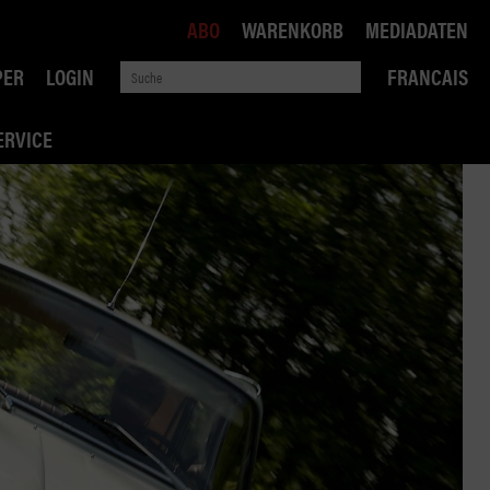
ABO
WARENKORB
MEDIADATEN
PER
LOGIN
FRANCAIS
ERVICE
ROBIN ROAD
AI RECHTSBERATUNG
VERKEHRSPOLITIK
WETTBEWERB