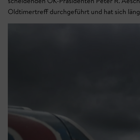
scheidenden OK-Präsidenten Peter R. Aeschli
Oldtimertreff durchgeführt und hat sich längs