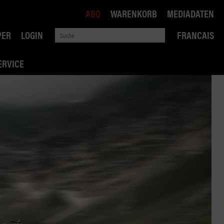
ABO
WARENKORB
MEDIADATEN
PER
LOGIN
FRANCAIS
ERVICE
ROBIN ROAD
AI RECHTSBERATUNG
VERKEHRSPOLITIK
WETTBEWERB