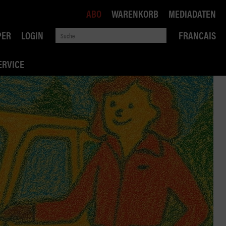
ABO
WARENKORB
MEDIADATEN
PER
LOGIN
FRANCAIS
ERVICE
ROBIN ROAD
AI RECHTSBERATUNG
VERKEHRSPOLITIK
WETTBEWERB