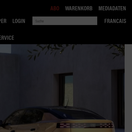
ABO
WARENKORB
MEDIADATEN
PER
LOGIN
FRANCAIS
ERVICE
ROBIN ROAD
AI RECHTSBERATUNG
VERKEHRSPOLITIK
WETTBEWERB