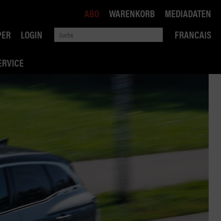
ABO
WARENKORB
MEDIADATEN
PER
LOGIN
FRANCAIS
ERVICE
ROBIN ROAD
AI RECHTSBERATUNG
VERKEHRSPOLITIK
WETTBEWERB