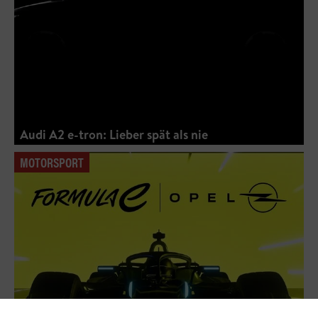
Audi A2 e-tron: Lieber spät als nie
MOTORSPORT