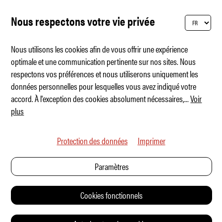
Abonnement
CHF
299.00
COMMANDER
2 ans EU
Nous respectons votre vie privée
PRINT (ÉTRANGER)
Nous utilisons les cookies afin de vous offrir une expérience
optimale et une communication pertinente sur nos sites. Nous
Abonnement
respectons vos préférences et nous utiliserons uniquement les
CHF
192.00
annuel
COMMANDER
données personnelles pour lesquelles vous avez indiqué votre
étranger
accord. À l'exception des cookies absolument nécessaires,
...
Voir
Abonnement
plus
CHF
349.00
2 ans
COMMANDER
étranger
Protection des données
Imprimer
Paramètres
Cookies fonctionnels