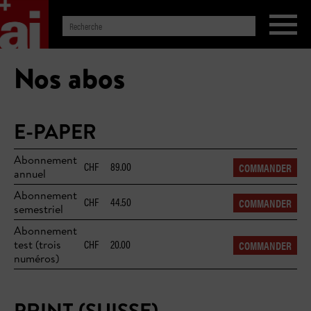
Nos abos
E-PAPER
Abonnement
CHF
89.00
COMMANDER
annuel
Abonnement
CHF
44.50
COMMANDER
semestriel
Abonnement
CHF
20.00
test (trois
COMMANDER
numéros)
PRINT (SUISSE)