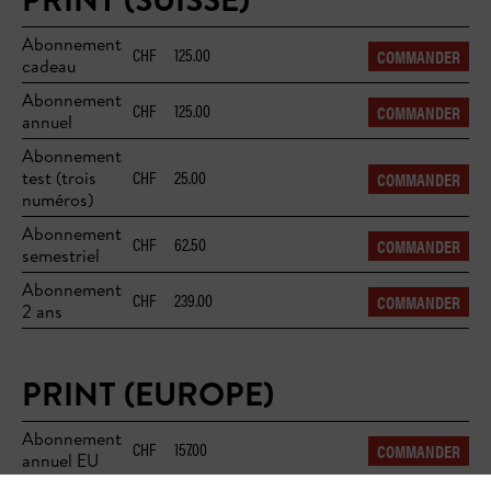
Abonnement
CHF
125.00
COMMANDER
cadeau
Abonnement
CHF
125.00
COMMANDER
annuel
Abonnement
CHF
25.00
test (trois
COMMANDER
numéros)
Abonnement
CHF
62.50
COMMANDER
semestriel
Abonnement
CHF
239.00
COMMANDER
2 ans
PRINT (EUROPE)
Abonnement
CHF
157.00
COMMANDER
annuel EU