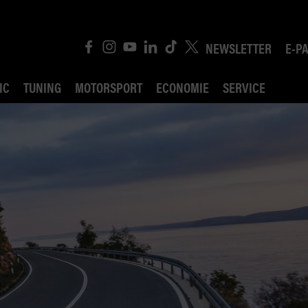
NEWSLETTER
E-P
IC
TUNING
MOTORSPORT
ECONOMIE
SERVICE
ROBIN ROAD
AI CONSEIL JURIDI
POLITIQUE DES TR
COMPÉTITION