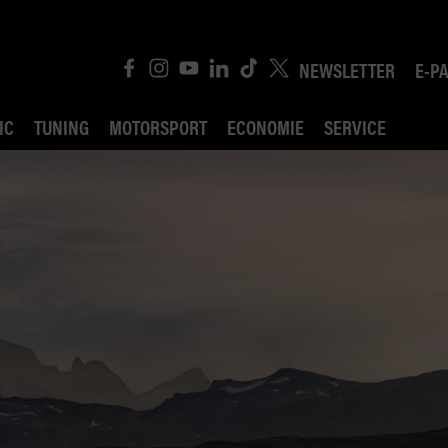
NEWSLETTER
E-P
IC
TUNING
MOTORSPORT
ECONOMIE
SERVICE
ROBIN ROAD
AI CONSEIL JURIDI
POLITIQUE DES TR
COMPÉTITION