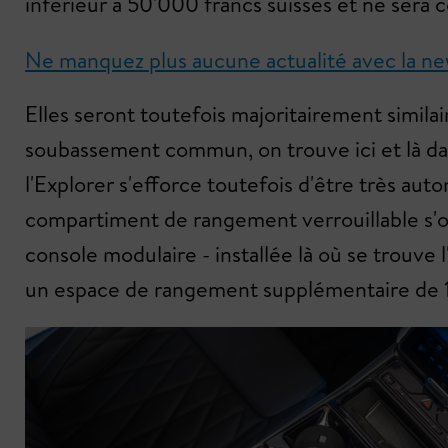
inférieur à 50'000 francs suisses et ne sera
Ne manquez plus aucune actualité avec la news
Elles seront toutefois majoritairement similair
soubassement commun, on trouve ici et là dans
l'Explorer s'efforce toutefois d'être très au
compartiment de rangement verrouillable s'o
console modulaire - installée là où se trouve
un espace de rangement supplémentaire de 17 