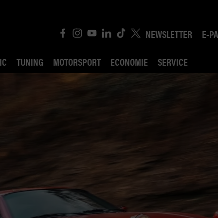
NEWSLETTER
E-P
IC
TUNING
MOTORSPORT
ECONOMIE
SERVICE
ROBIN ROAD
AI CONSEIL JURIDI
POLITIQUE DES TR
COMPÉTITION