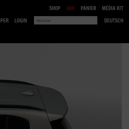
SHOP
ABO
PANIER
MÉDIA KIT
APER
LOGIN
DEUTSCH
QUE
ANSPORTS