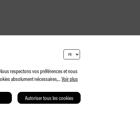
. Nous respectons vos préférences et nous
cookies absolument nécessaires,
...
Voir plus
Autoriser tous les cookies
T
CGV
CHARTE DE CONFIDENTIALITÉ
IMPRESSUM