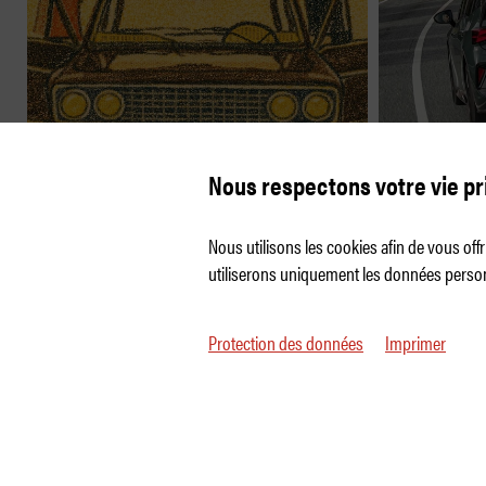
Quelle marque est la plus
CUPRA B
Nous respectons votre vie pr
fiable ?
caractèr
Nous utilisons les cookies afin de vous of
utiliserons uniquement les données person
Protection des données
Imprimer
© 2026 Auto Illustrierte