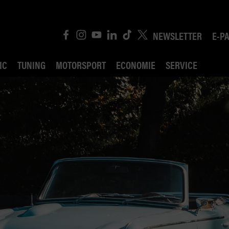
NEWSLETTER
E-P
IC
TUNING
MOTORSPORT
ECONOMIE
SERVICE
ROBIN ROAD
AI CONSEIL JURIDI
POLITIQUE DES TR
COMPÉTITION