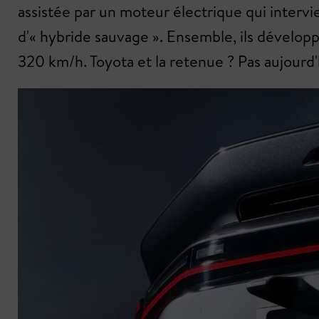
assistée par un moteur électrique qui intervie
d'« hybride sauvage ». Ensemble, ils dévelop
320 km/h. Toyota et la retenue ? Pas aujourd'