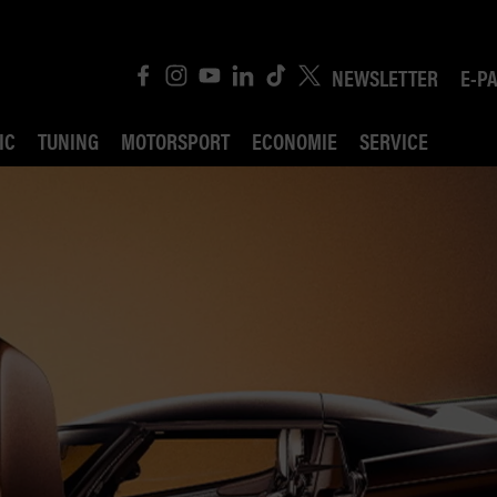
NEWSLETTER
E-P
IC
TUNING
MOTORSPORT
ECONOMIE
SERVICE
ROBIN ROAD
AI CONSEIL JURIDI
POLITIQUE DES TR
COMPÉTITION