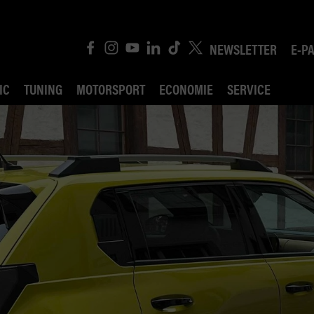
NEWSLETTER
E-P
IC
TUNING
MOTORSPORT
ECONOMIE
SERVICE
ROBIN ROAD
AI CONSEIL JURIDI
POLITIQUE DES TR
COMPÉTITION