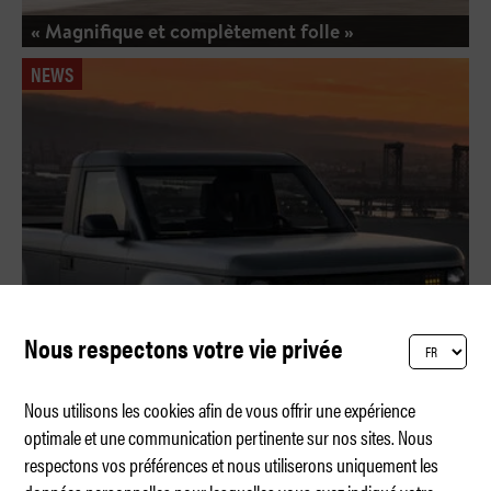
« Magnifique et complètement folle »
NEWS
Nous respectons votre vie privée
Nous utilisons les cookies afin de vous offrir une expérience
optimale et une communication pertinente sur nos sites. Nous
respectons vos préférences et nous utiliserons uniquement les
Slate Truck – spartiate et coloré