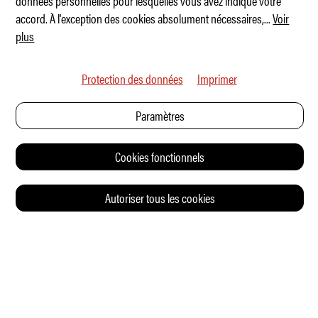
données personnelles pour lesquelles vous avez indiqué votre
accord. À l'exception des cookies absolument nécessaires,
...
Voir
plus
Protection des données
Imprimer
Paramètres
Cookies fonctionnels
Autoriser tous les cookies
© 2026 Auto Illustrierte