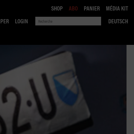
SHOP
ABO
PANIER
MÉDIA KIT
APER
LOGIN
DEUTSCH
QUE
ANSPORTS