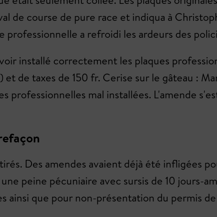
ue était seulement collée. Les plaques originales
heval de course de pure race et indiqua à Christop
que professionnelle a refroidi les ardeurs des poli
voir installé correctement les plaques professi
re) et de taxes de 150 fr. Cerise sur le gâteau : 
es professionnelles mal installées. L'amende s'e
refaçon
rés. Des amendes avaient déjà été infligées pour
 une peine pécuniaire avec sursis de 10 jours-ame
s ainsi que pour non-présentation du permis de 