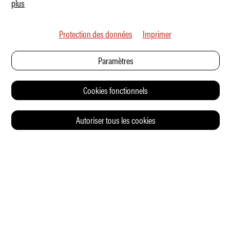
plus
Protection des données
Imprimer
Paramètres
Cookies fonctionnels
Autoriser tous les cookies
© 2026 Auto Illustrierte
CONTACT
CGV