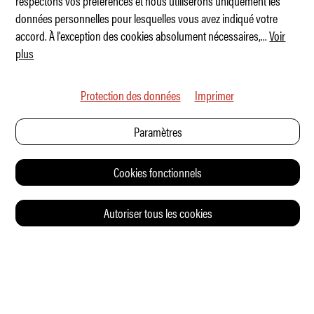
respectons vos préférences et nous utiliserons uniquement les
Slate Truck – spartiate et coloré
données personnelles pour lesquelles vous avez indiqué votre
accord. À l'exception des cookies absolument nécessaires,
...
Voir
plus
Protection des données
Imprimer
Paramètres
Cookies fonctionnels
Autoriser tous les cookies
© 2026 Auto Illustrierte