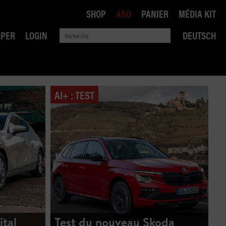
SHOP
ABO
PANIER
MÉDIA KIT
APER
LOGIN
DEUTSCH
AI+ : TEST
QUE
ANSPORTS
ital
Test du nouveau Skoda