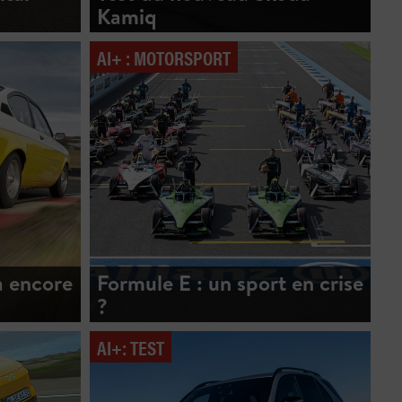
Kamiq
AI+ : MOTORSPORT
a encore
Formule E : un sport en crise
?
AI+: TEST