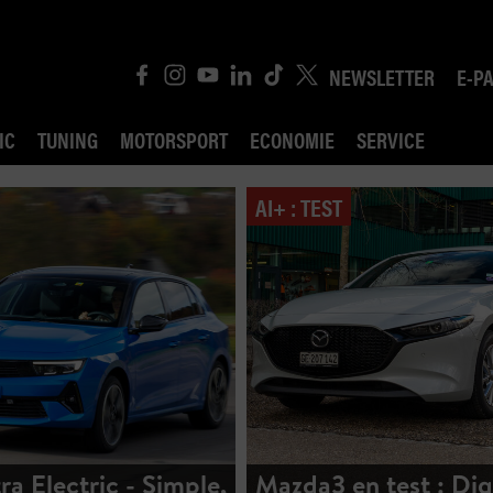
NEWSLETTER
E-P
IC
TUNING
MOTORSPORT
ECONOMIE
SERVICE
AI+ : TEST
ROBIN ROAD
AI CONSEIL JURIDI
POLITIQUE DES TR
COMPÉTITION
ra Electric - Simple,
Mazda3 en test : Dig