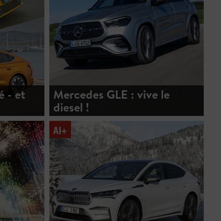
é - et
Mercedes GLE : vive le
diesel !
AI+