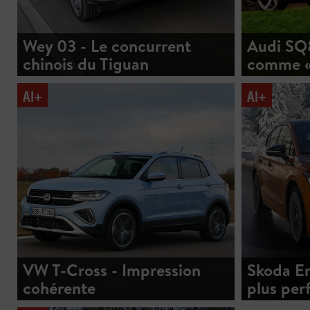
Wey 03 - Le concurrent
Audi SQ8
chinois du Tiguan
comme «
AI+
AI+
VW T-Cross - Impression
Skoda En
cohérente
plus per