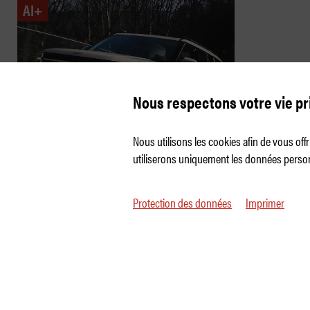
AI+
Nous respectons votre vie pr
Nous utilisons les cookies afin de vous of
utiliserons uniquement les données person
Hyundai Santa Fe - Grand et
peu motivé
Protection des données
Imprimer
© 2026 Auto Illustrierte