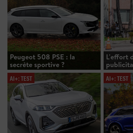
Peugeot 508 PSE : la
L'effort
secrète sportive ?
publicita
AI+: TEST
AI+: TEST