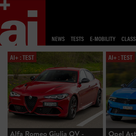
NEWS
TESTS
E-MOBILITY
CLASS
AI+ : TEST
AI+ : TEST
Alfa Romeo Giulia QV -
Opel Ast