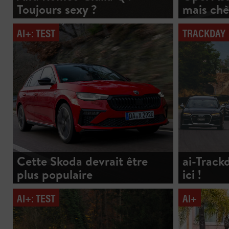
Toujours sexy ?
mais chè
AI+: TEST
TRACKDAY
Cette Skoda devrait être
ai-Trackd
plus populaire
ici !
AI+: TEST
AI+