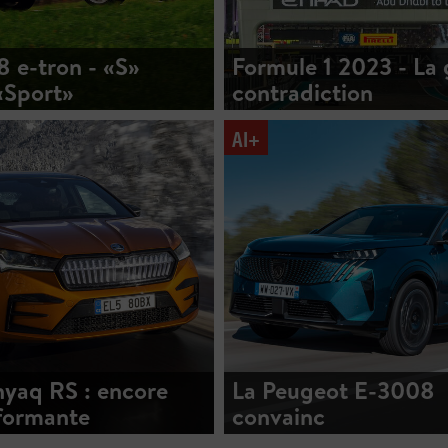
 e-tron - «S»
Formule 1 2023 - La
Sport»
contradiction
AI+
yaq RS : encore
La Peugeot E-3008
formante
convainc