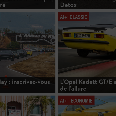
re
Detox
AI+: CLASSIC
ay : inscrivez-vous
L'Opel Kadett GT/E 
de l'allure
AI+ : ÉCONOMIE