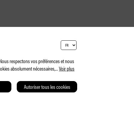
. Nous respectons vos préférences et nous
cookies absolument nécessaires,
...
Voir plus
Autoriser tous les cookies
T
CGV
CHARTE DE CONFIDENTIALITÉ
IMPRESSUM